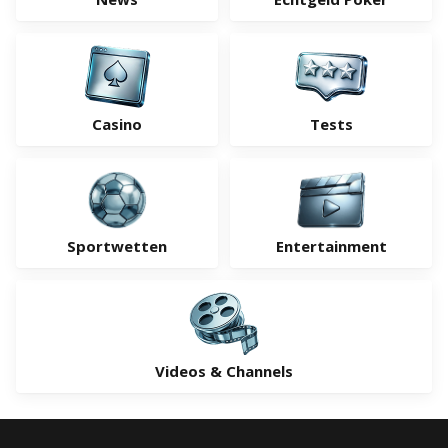
Casino
Tests
Sportwetten
Entertainment
Videos & Channels