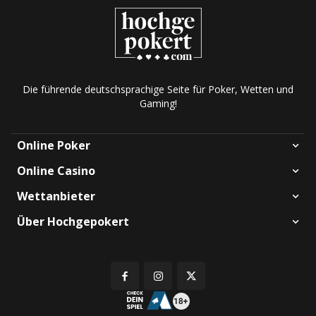
Die führende deutschsprachige Seite für Poker, Wetten und
Gaming!
Online Poker
Online Casino
Wettanbieter
Über Hochgepokert