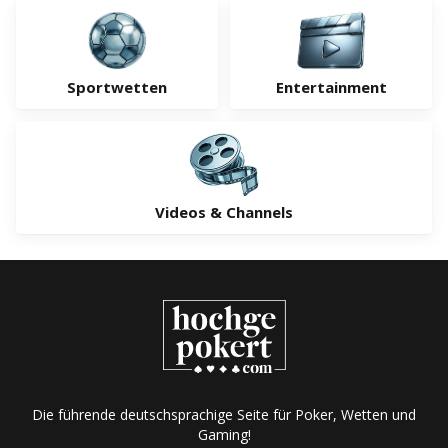
Sportwetten
Entertainment
Videos & Channels
Die führende deutschsprachige Seite für Poker, Wetten und
Gaming!