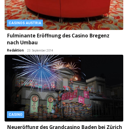
CASINOS AUSTRIA
Fulminante Eröffnung des Casino Bregenz
nach Umbau
Redaktion
23. September 2014
CASINO
Neueröffung des Grandcasino Baden bei Zürich