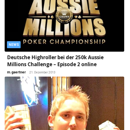
NEWS
Deutsche Highroller bei der 250k Aussie
Millions Challenge – Episode 2 online
m.gaertner
21. Dezember 2013