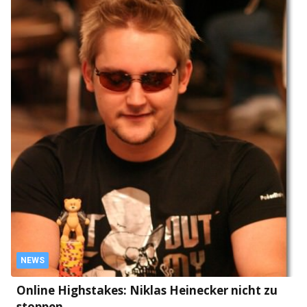
NEWS
Online Highstakes: Niklas Heinecker nicht zu
stoppen