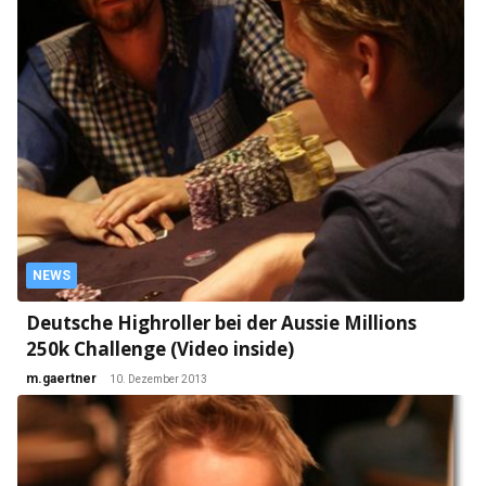
NEWS
Deutsche Highroller bei der Aussie Millions
250k Challenge (Video inside)
m.gaertner
10. Dezember 2013