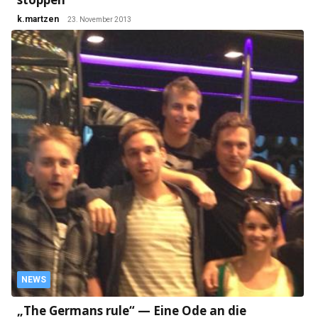
k.martzen
23. November 2013
NEWS
„The Germans rule“ — Eine Ode an die