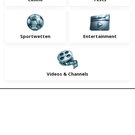
Sportwetten
Entertainment
Videos & Channels