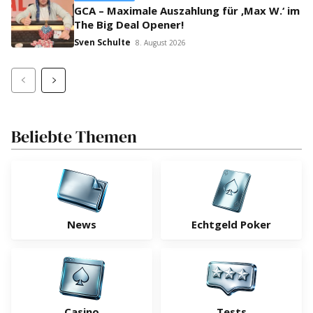
GCA – Maximale Auszahlung für ‚Max W.‘ im
The Big Deal Opener!
Sven Schulte
8. August 2026
Beliebte Themen
News
Echtgeld Poker
Casino
Tests