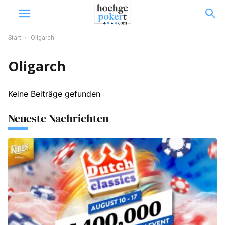
Start
Oligarch
Oligarch
Keine Beiträge gefunden
Neueste Nachrichten