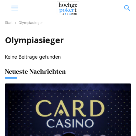
Start
Olympiasieger
Olympiasieger
Keine Beiträge gefunden
Neueste Nachrichten