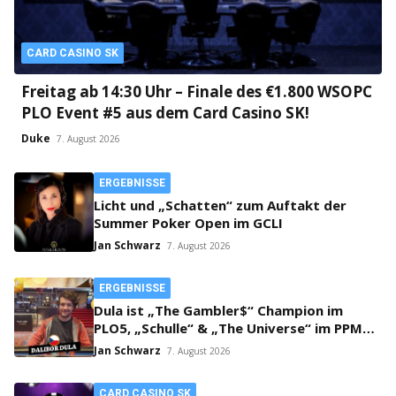
CARD CASINO SK
Freitag ab 14:30 Uhr – Finale des €1.800 WSOPC
PLO Event #5 aus dem Card Casino SK!
Duke
7. August 2026
ERGEBNISSE
Licht und „Schatten“ zum Auftakt der
Summer Poker Open im GCLI
Jan Schwarz
7. August 2026
ERGEBNISSE
Dula ist „The Gambler$“ Champion im
PLO5, „Schulle“ & „The Universe“ im PPM
SHR Finale
Jan Schwarz
7. August 2026
CARD CASINO SK