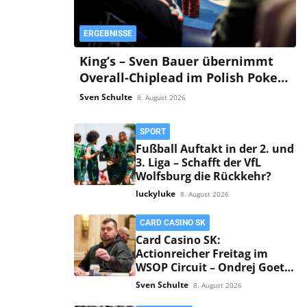
ERGEBNISSE
King’s – Sven Bauer übernimmt
Overall-Chiplead im Polish Poker
Masters Main!
Sven Schulte
8. August 2026
SPORT
Fußball Auftakt in der 2. und
3. Liga – Schafft der VfL
Wolfsburg die Rückkehr?
luckyluke
8. August 2026
CARD CASINO SK
Card Casino SK:
Actionreicher Freitag im
WSOP Circuit – Ondrej Goetz
siegt im PLO!
Sven Schulte
8. August 2026