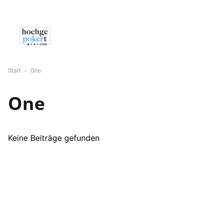
NEWS
POKER
CASINO
SPORT
C
Start
One
One
Keine Beiträge gefunden