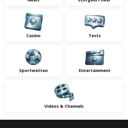
Casino
Tests
Sportwetten
Entertainment
Videos & Channels