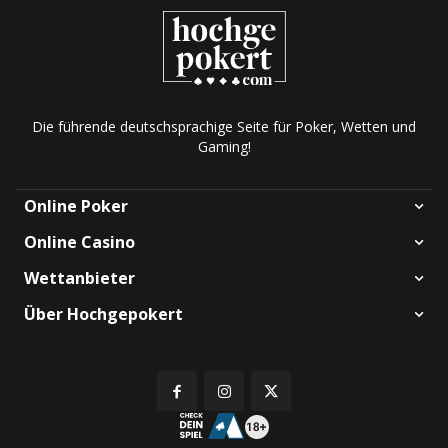
Die führende deutschsprachige Seite für Poker, Wetten und
Gaming!
Online Poker
Online Casino
Wettanbieter
Über Hochgepokert