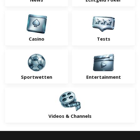
Casino
Tests
Sportwetten
Entertainment
Videos & Channels