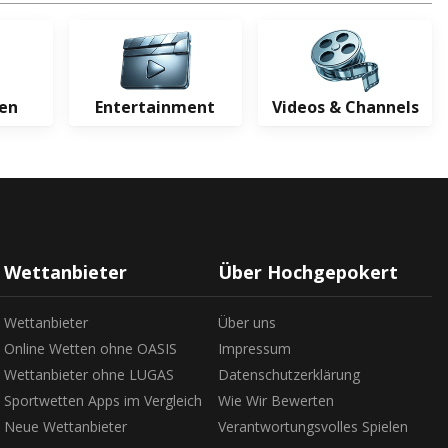
en
Entertainment
Videos & Channels
Wettanbieter
Über Hochgepokert
Wettanbieter
Über uns
Online Wetten ohne OASIS
Impressum
Wettanbieter ohne LUGAS
Datenschutzerklärung
Sportwetten Apps im Vergleich
Wie Wir Bewerten
Neue Wettanbieter
Verantwortungsvolles Spielen