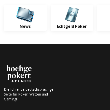
News
Echtgeld Poker
Die führende deutschsprachige
Seite für Poker, Wetten und
Gaming!