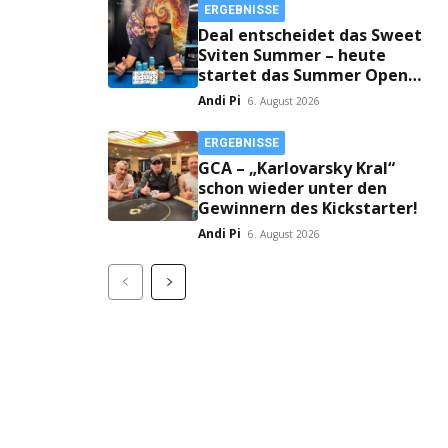
ERGEBNISSE
Deal entscheidet das Sweet
Sviten Summer – heute
startet das Summer Open
Bounty!
Andi Pi
6. August 2026
ERGEBNISSE
GCA – „Karlovarsky Kral“
schon wieder unter den
Gewinnern des Kickstarter!
Andi Pi
6. August 2026