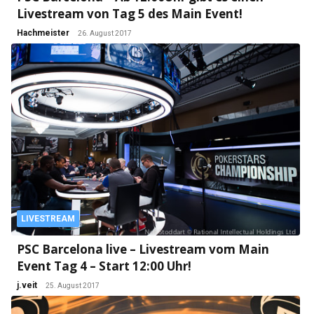
Livestream von Tag 5 des Main Event!
Hachmeister
26. August 2017
LIVESTREAM
PSC Barcelona live – Livestream vom Main
Event Tag 4 – Start 12:00 Uhr!
j.veit
25. August 2017