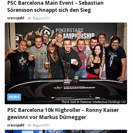
PSC Barcelona Main Event – Sebastian
Sörensson schnappt sich den Sieg
cresspahl
28. August 2017
NEWS
PSC Barcelona 10k Highroller – Ronny Kaiser
gewinnt vor Markus Dürnegger
cresspahl
28. August 2017