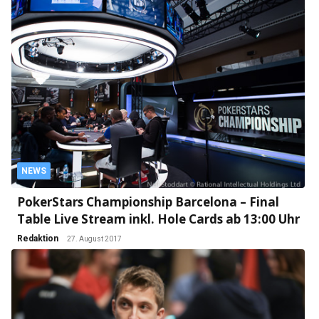
NEWS
PokerStars Championship Barcelona – Final
Table Live Stream inkl. Hole Cards ab 13:00 Uhr
Redaktion
27. August 2017