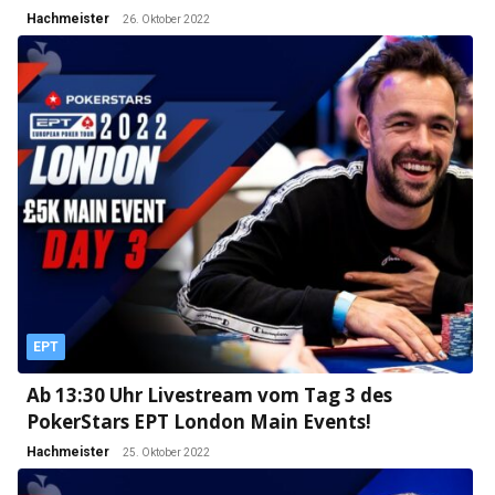
Hachmeister
26. Oktober 2022
EPT
Ab 13:30 Uhr Livestream vom Tag 3 des
PokerStars EPT London Main Events!
Hachmeister
25. Oktober 2022