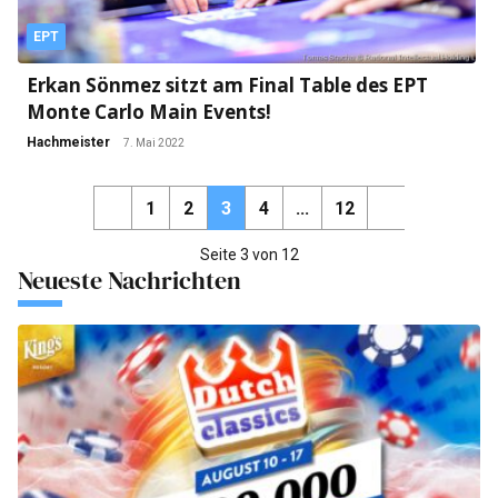
EPT
Erkan Sönmez sitzt am Final Table des EPT
Monte Carlo Main Events!
Hachmeister
7. Mai 2022
1
2
3
4
...
12
Seite 3 von 12
Neueste Nachrichten