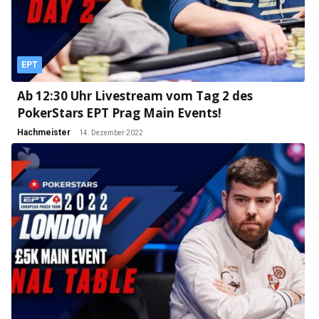
EPT
Ab 12:30 Uhr Livestream vom Tag 2 des
PokerStars EPT Prag Main Events!
Hachmeister
14. Dezember 2022