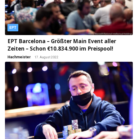
EPT
EPT Barcelona – Größter Main Event aller
Zeiten – Schon €10.834.900 im Preispool!
Hachmeister
17. August 2022