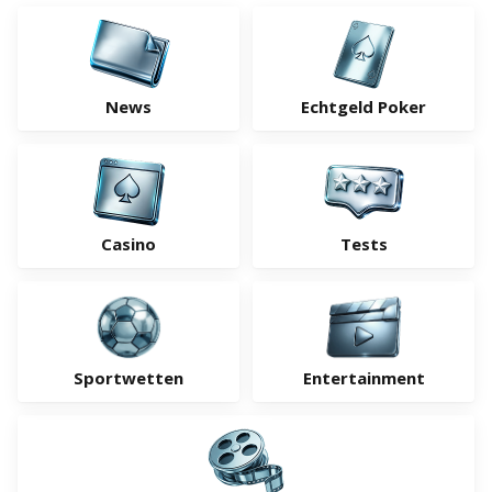
News
Echtgeld Poker
Casino
Tests
Sportwetten
Entertainment