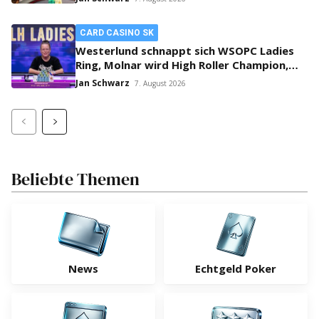
CARD CASINO SK
Westerlund schnappt sich WSOPC Ladies
Ring, Molnar wird High Roller Champion,
Main Event gestartet!
Jan Schwarz
7. August 2026
Beliebte Themen
News
Echtgeld Poker