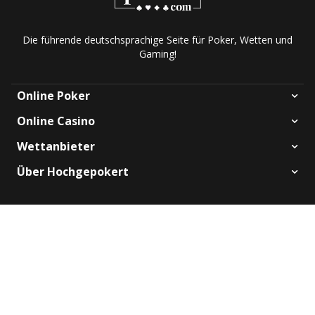
Die führende deutschsprachige Seite für Poker, Wetten und
Gaming!
Online Poker
Online Casino
Wettanbieter
Über Hochgepokert