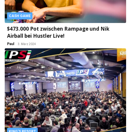
CASH GAME
$473.000 Pot zwischen Rampage und Nik
Airball bei Hustler Live!
Paul
3. März 2024
KING'S RESORT