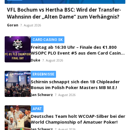
VFL Bochum vs Hertha BSC: Wird der Transfer-
Wahnsinn der „Alten Dame“ zum Verhängnis?
Goran
7. August 2026
CARD CASINO SK
Freitag ab 16:30 Uhr – Finale des €1.800
WSOPC PLO Event #5 aus dem Card Casino
SK!
Duke
7. August 2026
ERGEBNISSE
Schirnin schnappt sich den 1B Chipleader
Bonus im Polish Poker Masters MB M.E.!
Jan Schwarz
7. August 2026
APAT
Deutsches Team holt WCOAP-Silber bei der
World Championship of Amatuer Poker!
Jan Schwarz
7. August 2026