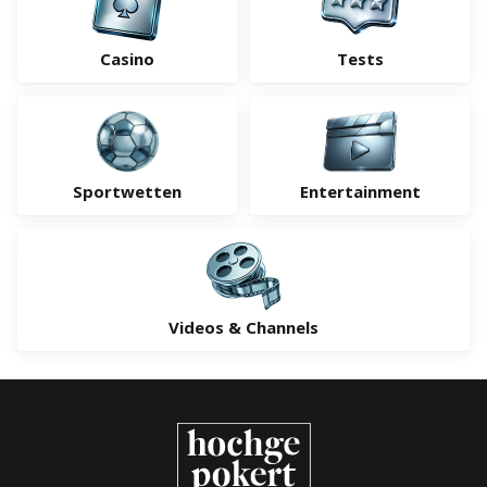
Casino
Tests
Sportwetten
Entertainment
Videos & Channels