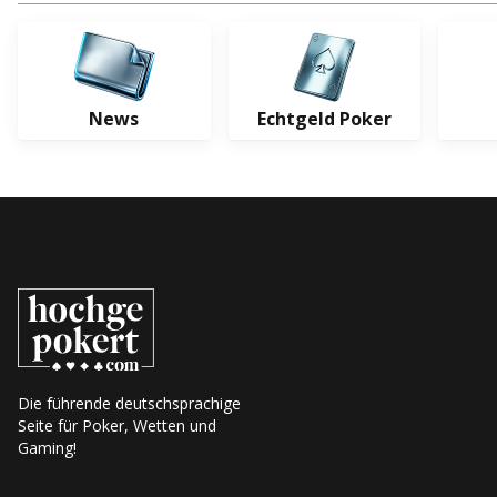
News
Echtgeld Poker
Die führende deutschsprachige
Seite für Poker, Wetten und
Gaming!