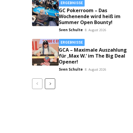
ERGEBNISSE
GC Pokerroom – Das
Wochenende wird heiß im
Summer Open Bounty!
Sven Schulte
8. August 2026
ERGEBNISSE
GCA – Maximale Auszahlung
für ‚Max W.‘ im The Big Deal
Opener!
Sven Schulte
8. August 2026