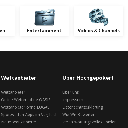
en
Entertainment
Videos & Channels
Wettanbieter
Über Hochgepokert
Wettanbieter
Über uns
Online Wetten ohne OASIS
Impressum
Wettanbieter ohne LUGAS
Datenschutzerklärung
Sportwetten Apps im Vergleich
Wie Wir Bewerten
Neue Wettanbieter
Verantwortungsvolles Spielen