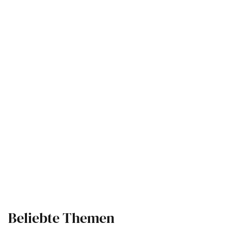
Beliebte Themen