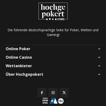
Die führende deutschsprachige Seite für Poker, Wetten und
Gaming!
Online Poker
Online Casino
Wettanbieter
Über Hochgepokert