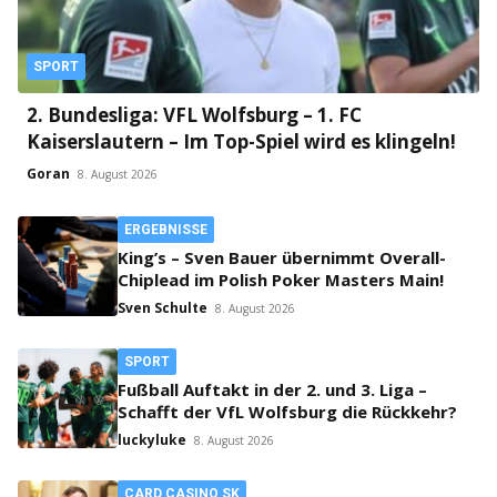
SPORT
2. Bundesliga: VFL Wolfsburg – 1. FC
Kaiserslautern – Im Top-Spiel wird es klingeln!
Goran
8. August 2026
ERGEBNISSE
King’s – Sven Bauer übernimmt Overall-
Chiplead im Polish Poker Masters Main!
Sven Schulte
8. August 2026
SPORT
Fußball Auftakt in der 2. und 3. Liga –
Schafft der VfL Wolfsburg die Rückkehr?
luckyluke
8. August 2026
CARD CASINO SK