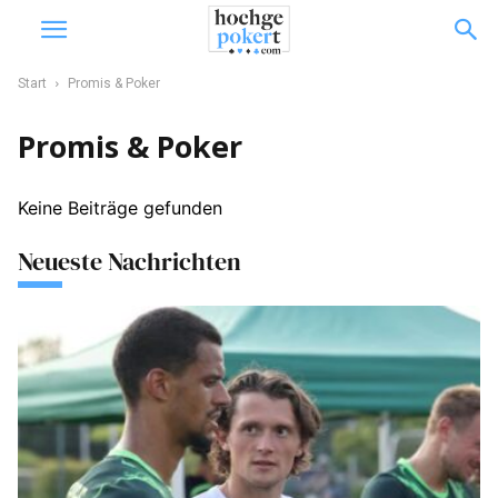
Start
Promis & Poker
Promis & Poker
Keine Beiträge gefunden
Neueste Nachrichten