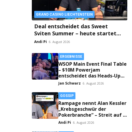
GRAND CASINO LIECHTENSTEIN
Deal entscheidet das Sweet
Sviten Summer – heute startet
das Summer Open Bounty
Andi Pi
6. August 2026
ERGEBNISSE
WSOP Main Event Final Table
– $10M Powerjam
entscheidet das Heads-Up
zwischen Jumalon und
Jan Schwarz
6. August 2026
Saaskilahti!
GOSSIP
Rampage nennt Alan Kessler
„Krebsgeschwür der
Pokerbranche“ – Streit auf X
eskaliert!
Andi Pi
6. August 2026