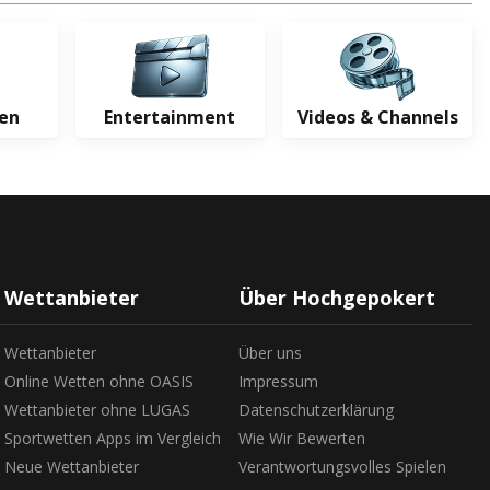
en
Entertainment
Videos & Channels
Wettanbieter
Über Hochgepokert
Wettanbieter
Über uns
Online Wetten ohne OASIS
Impressum
Wettanbieter ohne LUGAS
Datenschutzerklärung
Sportwetten Apps im Vergleich
Wie Wir Bewerten
Neue Wettanbieter
Verantwortungsvolles Spielen