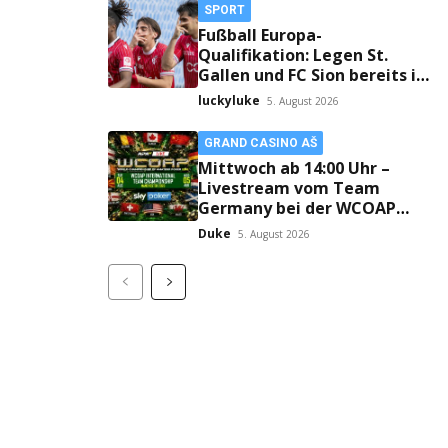
SPORT
Fußball Europa-
Qualifikation: Legen St.
Gallen und FC Sion bereits im
Hinspiel den Grundstein fürs
luckyluke
5. August 2026
Weiterkommen?
GRAND CASINO AŠ
Mittwoch ab 14:00 Uhr –
Livestream vom Team
Germany bei der WCOAP
Manchester 2026!
Duke
5. August 2026