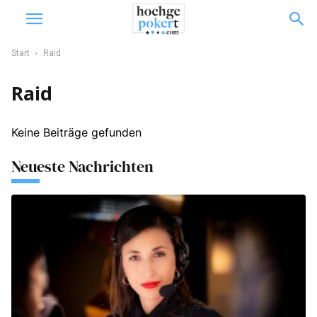
Start
Raid
Raid
Keine Beiträge gefunden
Neueste Nachrichten