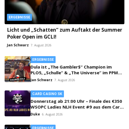
ERGEBNISSE
Licht und „Schatten“ zum Auftakt der Summer
Poker Open im GCLI!
Jan Schwarz
7. August 2026
ERGEBNISSE
Dula ist „The Gambler$“ Champion im
PLO5, „Schulle“ & „The Universe“ im PPM
SHR Finale!
Jan Schwarz
7. August 2026
CARD CASINO SK
Donnerstag ab 21:00 Uhr – Finale des €350
WSOPC Ladies NLH Event #9 aus dem Card
Casino SK!
Duke
6. August 2026
ERGEBNISSE