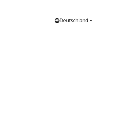
Deutschland
HANNEL
ÜBER UNS