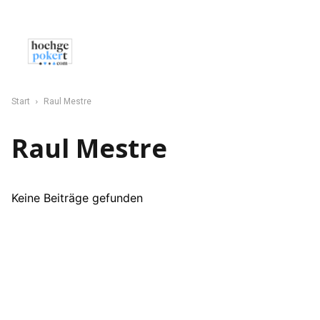
NEWS
POKER
CASINO
SPORT
C
Start
Raul Mestre
Raul Mestre
Keine Beiträge gefunden