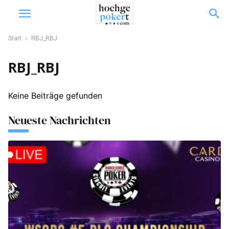
Start
RBJ_RBJ
RBJ_RBJ
Keine Beiträge gefunden
Neueste Nachrichten