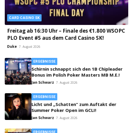
CARD CASINO SK
Freitag ab 16:30 Uhr – Finale des €1.800 WSOPC
PLO Event #5 aus dem Card Casino SK!
Duke
7. August 2026
ERGEBNISSE
Schirnin schnappt sich den 1B Chipleader
Bonus im Polish Poker Masters MB M.E.!
Jan Schwarz
7. August 2026
ERGEBNISSE
Licht und „Schatten“ zum Auftakt der
Summer Poker Open im GCLI!
Jan Schwarz
7. August 2026
ERGEBNISSE