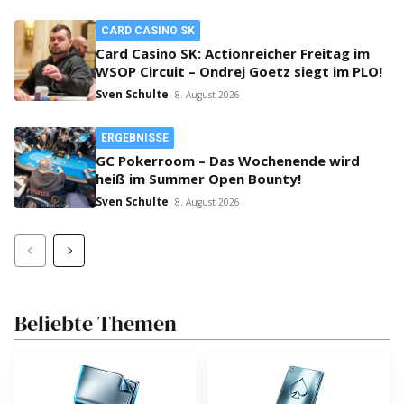
CARD CASINO SK
Card Casino SK: Actionreicher Freitag im
WSOP Circuit – Ondrej Goetz siegt im PLO!
Sven Schulte
8. August 2026
ERGEBNISSE
GC Pokerroom – Das Wochenende wird
heiß im Summer Open Bounty!
Sven Schulte
8. August 2026
Beliebte Themen