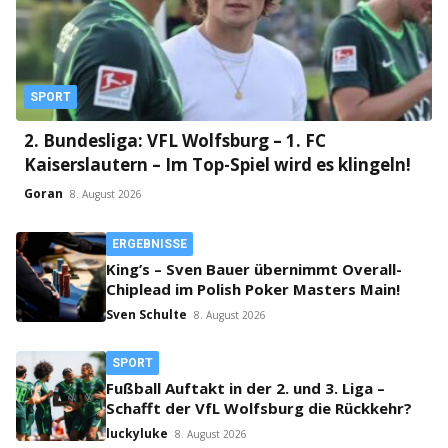
SPORT
2. Bundesliga: VFL Wolfsburg – 1. FC
Kaiserslautern – Im Top-Spiel wird es klingeln!
Goran
8. August 2026
ERGEBNISSE
King’s – Sven Bauer übernimmt Overall-
Chiplead im Polish Poker Masters Main!
Sven Schulte
8. August 2026
SPORT
Fußball Auftakt in der 2. und 3. Liga –
Schafft der VfL Wolfsburg die Rückkehr?
luckyluke
8. August 2026