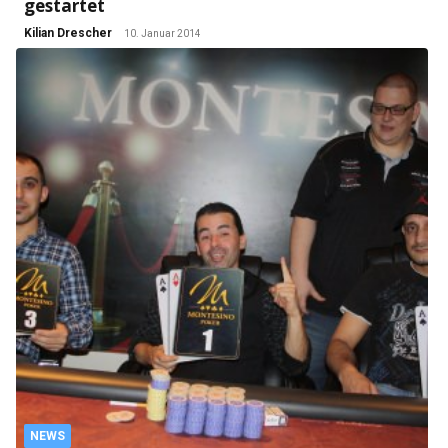
gestartet
Kilian Drescher
10. Januar 2014
NEWS