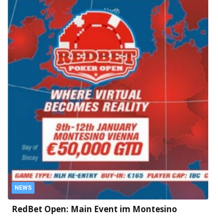
NEWS
RedBet Open: Main Event im Montesino