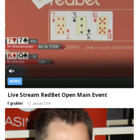
NEWS
Live Stream RedBet Open Main Event
f.grubler
12. Januar 2014