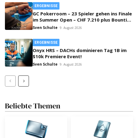
ERGEBNISSE
GC Pokerroom – 23 Spieler gehen ins Finale
im Summer Open – CHF 7.210 plus Bounties
on Top!
Sven Schulte
9. August 2026
ERGEBNISSE
Onyx HRS – DACHs dominieren Tag 1B im
$10k Premiere Event!
Sven Schulte
9. August 2026
Beliebte Themen