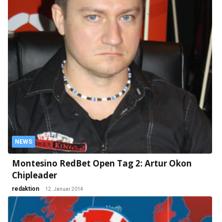
NEWS
Montesino RedBet Open Tag 2: Artur Okon
Chipleader
redaktion
12. Januar 2014