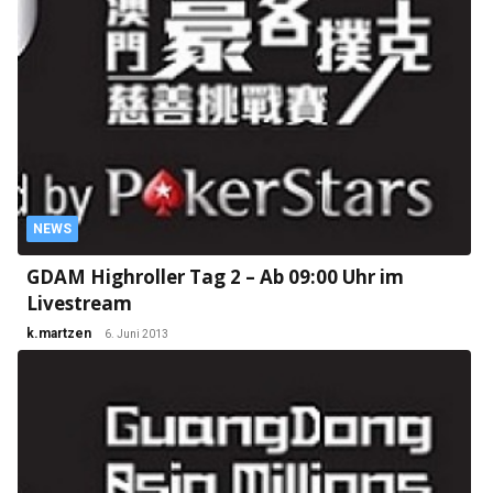
NEWS
GDAM Highroller Tag 2 – Ab 09:00 Uhr im
Livestream
k.martzen
6. Juni 2013