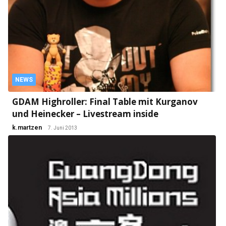
NEWS
GDAM Highroller: Final Table mit Kurganov
und Heinecker – Livestream inside
k.martzen
7. Juni 2013