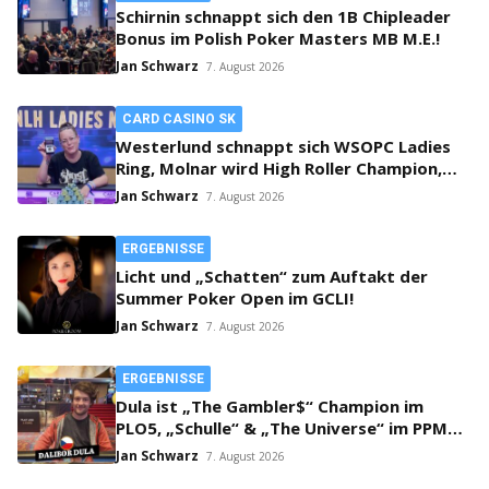
Schirnin schnappt sich den 1B Chipleader
Bonus im Polish Poker Masters MB M.E.!
Jan Schwarz
7. August 2026
CARD CASINO SK
Westerlund schnappt sich WSOPC Ladies
Ring, Molnar wird High Roller Champion,
Main Event gestartet!
Jan Schwarz
7. August 2026
ERGEBNISSE
Licht und „Schatten“ zum Auftakt der
Summer Poker Open im GCLI!
Jan Schwarz
7. August 2026
ERGEBNISSE
Dula ist „The Gambler$“ Champion im
PLO5, „Schulle“ & „The Universe“ im PPM
SHR Finale!
Jan Schwarz
7. August 2026