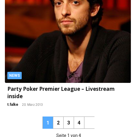
NEWS
Party Poker Premier League – Livestream
inside
t.falke
20. März 2013
1
2
3
4
Seite 1 von 4