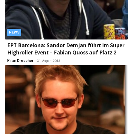
NEWS
EPT Barcelona: Sandor Demjan führt im Super
Highroller Event – Fabian Quoss auf Platz 2
Kilian Drescher
31. August 2013