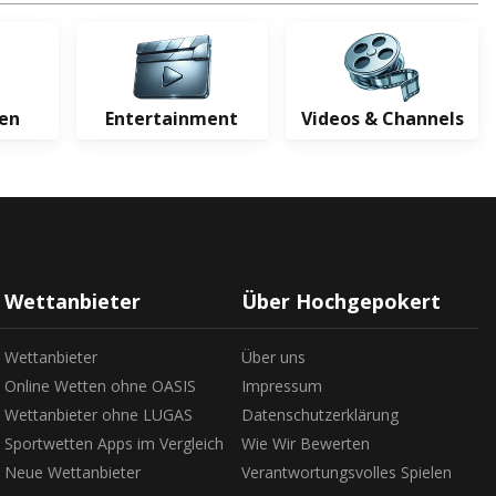
en
Entertainment
Videos & Channels
Wettanbieter
Über Hochgepokert
Wettanbieter
Über uns
Online Wetten ohne OASIS
Impressum
Wettanbieter ohne LUGAS
Datenschutzerklärung
Sportwetten Apps im Vergleich
Wie Wir Bewerten
Neue Wettanbieter
Verantwortungsvolles Spielen