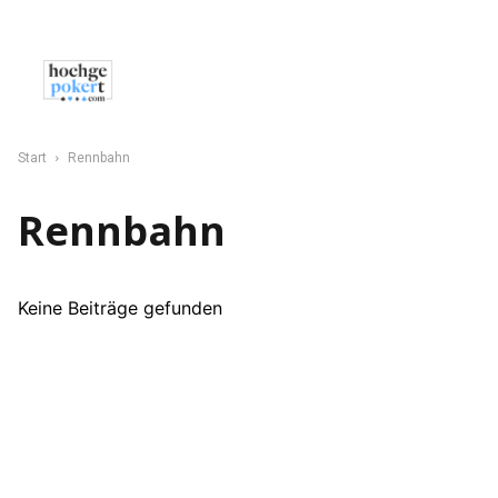
NEWS
POKER
CASINO
SPORT
C
Start
Rennbahn
Rennbahn
Keine Beiträge gefunden