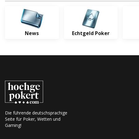
News
Echtgeld Poker
Die führende deutschsprachige
Seite für Poker, Wetten und
Gaming!