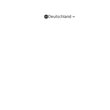
Deutschland
HANNEL
ÜBER UNS