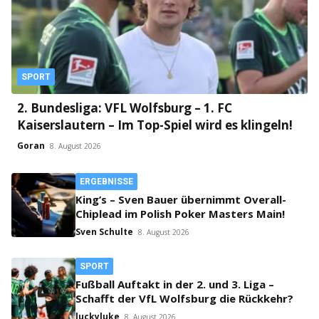
SPORT
2. Bundesliga: VFL Wolfsburg – 1. FC
Kaiserslautern – Im Top-Spiel wird es klingeln!
Goran
8. August 2026
ERGEBNISSE
King’s – Sven Bauer übernimmt Overall-
Chiplead im Polish Poker Masters Main!
Sven Schulte
8. August 2026
SPORT
Fußball Auftakt in der 2. und 3. Liga –
Schafft der VfL Wolfsburg die Rückkehr?
luckyluke
8. August 2026