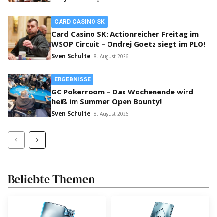
CARD CASINO SK
Card Casino SK: Actionreicher Freitag im
WSOP Circuit – Ondrej Goetz siegt im PLO!
Sven Schulte
8. August 2026
ERGEBNISSE
GC Pokerroom – Das Wochenende wird
heiß im Summer Open Bounty!
Sven Schulte
8. August 2026
Beliebte Themen