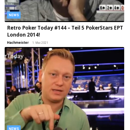
NEWS
Retro Poker Today #144 – Teil 5 PokerStars EPT
London 2014!
Hachmeister
1. Mai 2021
NEWS