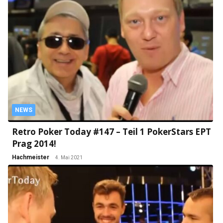
NEWS
Retro Poker Today #147 – Teil 1 PokerStars EPT
Prag 2014!
Hachmeister
4. Mai 2021