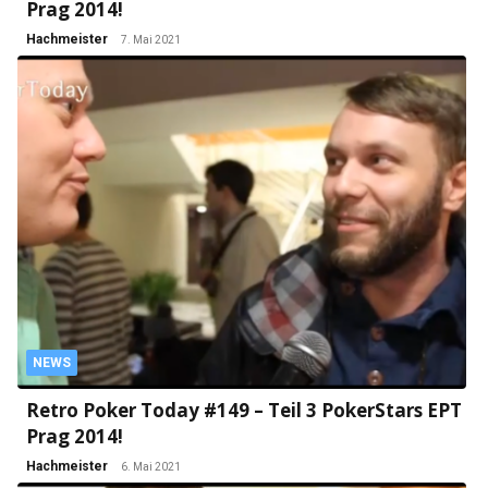
Prag 2014!
Hachmeister
7. Mai 2021
NEWS
Retro Poker Today #149 – Teil 3 PokerStars EPT
Prag 2014!
Hachmeister
6. Mai 2021