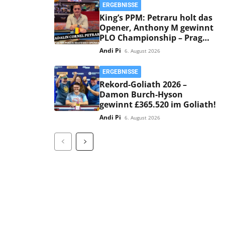
ERGEBNISSE
King’s PPM: Petraru holt das
Opener, Anthony M gewinnt
PLO Championship – Prag
spielt Flight 1C Million
Andi Pi
6. August 2026
Crown!
ERGEBNISSE
Rekord-Goliath 2026 –
Damon Burch-Hyson
gewinnt £365.520 im Goliath!
Andi Pi
6. August 2026