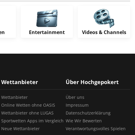
en
Entertainment
Videos & Channels
Wettanbieter
Über Hochgepokert
Wettanbieter
Über uns
Online Wetten ohne OASIS
Impressum
Wettanbieter ohne LUGAS
Datenschutzerklärung
Sportwetten Apps im Vergleich
Wie Wir Bewerten
Neue Wettanbieter
Verantwortungsvolles Spielen