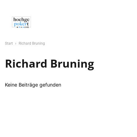
NEWS
POKER
CASINO
SPORT
C
Start
Richard Bruning
Richard Bruning
Keine Beiträge gefunden