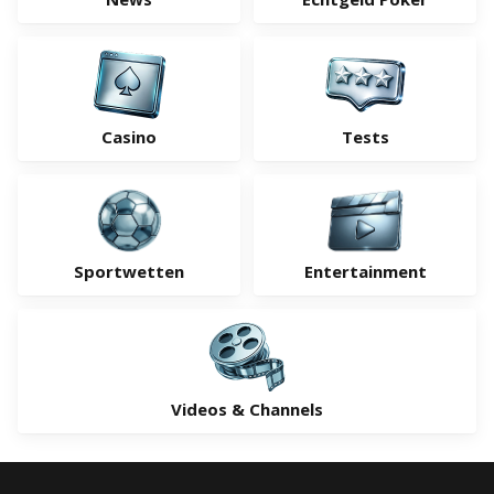
Casino
Tests
Sportwetten
Entertainment
Videos & Channels