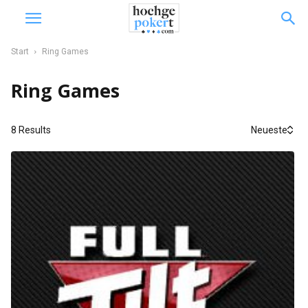
Start
Ring Games
Ring Games
8 Results
Neueste