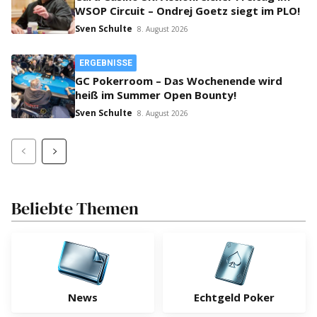
WSOP Circuit – Ondrej Goetz siegt im PLO!
Sven Schulte
8. August 2026
ERGEBNISSE
GC Pokerroom – Das Wochenende wird
heiß im Summer Open Bounty!
Sven Schulte
8. August 2026
Beliebte Themen
News
Echtgeld Poker