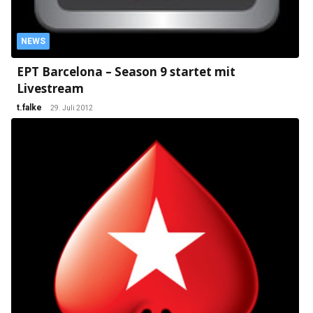
NEWS
EPT Barcelona – Season 9 startet mit
Livestream
t.falke
29. Juli 2012