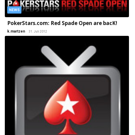
NEWS
PokerStars.com: Red Spade Open are bacK!
k.martzen
31. Juli 2012