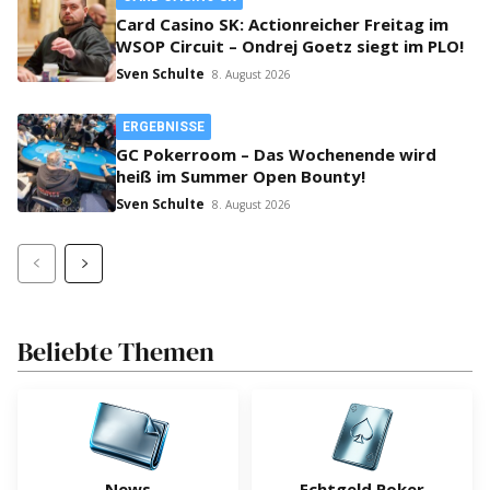
Card Casino SK: Actionreicher Freitag im
WSOP Circuit – Ondrej Goetz siegt im PLO!
Sven Schulte
8. August 2026
ERGEBNISSE
GC Pokerroom – Das Wochenende wird
heiß im Summer Open Bounty!
Sven Schulte
8. August 2026
Beliebte Themen
News
Echtgeld Poker