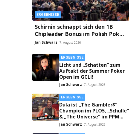
ERGEBNISSE
Schirnin schnappt sich den 1B
Chipleader Bonus im Polish Poker
Masters MB M.E.!
Jan Schwarz
7. August 2026
ERGEBNISSE
Licht und „Schatten“ zum
Auftakt der Summer Poker
Open im GCLI!
Jan Schwarz
7. August 2026
ERGEBNISSE
Dula ist „The Gambler$“
Champion im PLO5, „Schulle“
& „The Universe“ im PPM
SHR Finale!
Jan Schwarz
7. August 2026