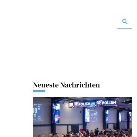
Neueste Nachrichten