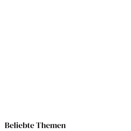
Beliebte Themen