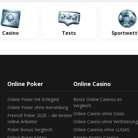
Casino
Tests
Sportwett
Online Poker
Online Casino
Online Poker mit Echtgeld
Beste Online Casinos im
Vergleich
Online Poker ohne Anmeldung
Online Casino ohne Oasis
Freeroll Poker 2026 – die besten
online Anbieter
Online Casino ohne Verifizierung
Poker Bonus Vergleich
Online Casinos ohne LUGAS
Online Poker Seiten
Besten Krypto Casinos