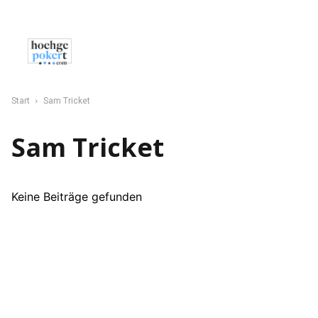
NEWS
POKER
CASINO
SPORT
C
Start
Sam Tricket
Sam Tricket
Keine Beiträge gefunden