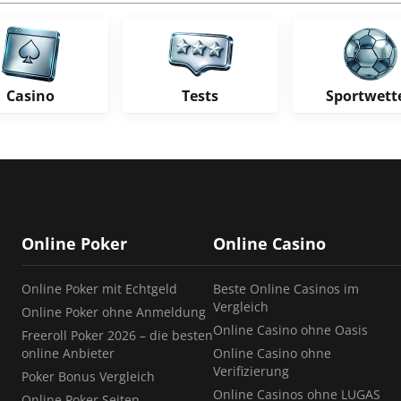
Casino
Tests
Sportwett
Online Poker
Online Casino
Online Poker mit Echtgeld
Beste Online Casinos im
Vergleich
Online Poker ohne Anmeldung
Online Casino ohne Oasis
Freeroll Poker 2026 – die besten
online Anbieter
Online Casino ohne
Verifizierung
Poker Bonus Vergleich
Online Casinos ohne LUGAS
Online Poker Seiten