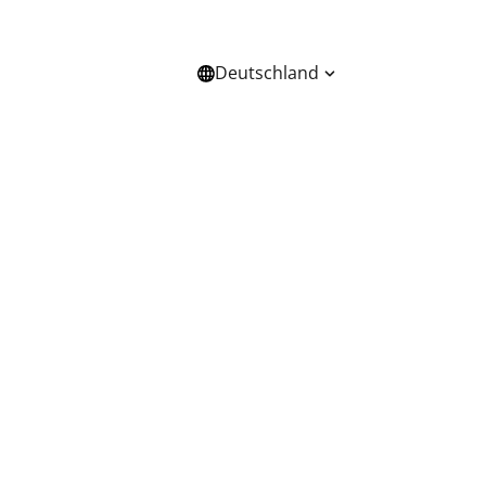
Deutschland
HANNEL
ÜBER UNS