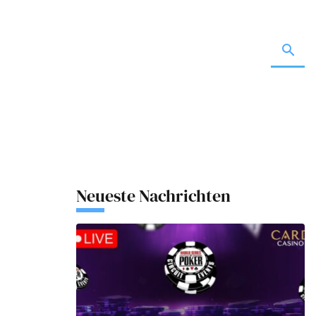
Neueste Nachrichten