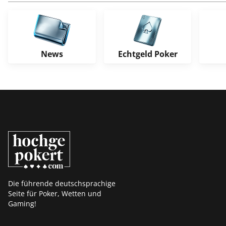
News
Echtgeld Poker
Die führende deutschsprachige
Seite für Poker, Wetten und
Gaming!