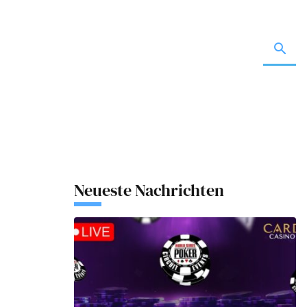
Neueste Nachrichten