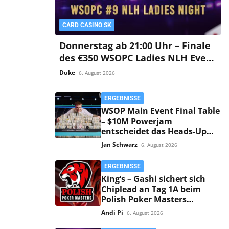
CARD CASINO SK
Donnerstag ab 21:00 Uhr – Finale
des €350 WSOPC Ladies NLH Event
#9 aus dem Card Casino SK!
Duke
6. August 2026
ERGEBNISSE
WSOP Main Event Final Table
– $10M Powerjam
entscheidet das Heads-Up
zwischen Jumalon und
Jan Schwarz
6. August 2026
Saaskilahti!
ERGEBNISSE
King’s – Gashi sichert sich
Chiplead an Tag 1A beim
Polish Poker Masters
Mystery Bounty!
Andi Pi
6. August 2026