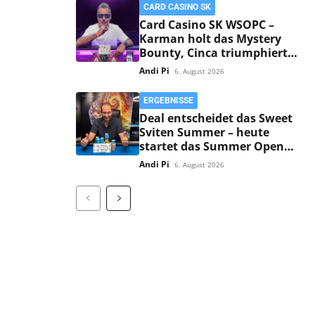
CARD CASINO SK
Card Casino SK WSOPC –
Karman holt das Mystery
Bounty, Cinca triumphiert
im 6-Max!
Andi Pi
6. August 2026
ERGEBNISSE
Deal entscheidet das Sweet
Sviten Summer – heute
startet das Summer Open
Bounty!
Andi Pi
6. August 2026