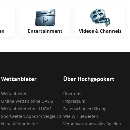
en
Entertainment
Videos & Channels
Wettanbieter
Über Hochgepokert
Wettanbieter
Über uns
Online Wetten ohne OASIS
Impressum
Wettanbieter ohne LUGAS
Datenschutzerklärung
Sportwetten Apps im Vergleich
Wie Wir Bewerten
Neue Wettanbieter
Verantwortungsvolles Spielen