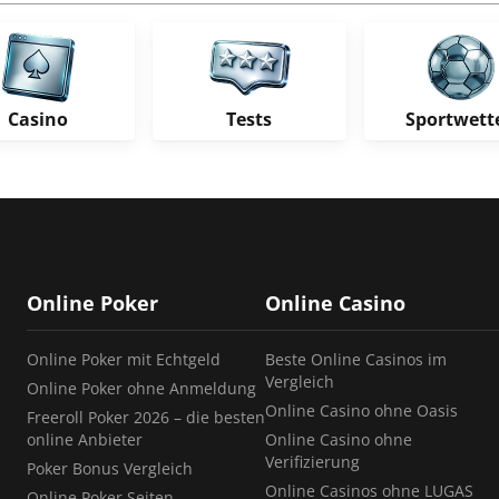
Casino
Tests
Sportwett
Online Poker
Online Casino
Online Poker mit Echtgeld
Beste Online Casinos im
Vergleich
Online Poker ohne Anmeldung
Online Casino ohne Oasis
Freeroll Poker 2026 – die besten
online Anbieter
Online Casino ohne
Verifizierung
Poker Bonus Vergleich
Online Casinos ohne LUGAS
Online Poker Seiten