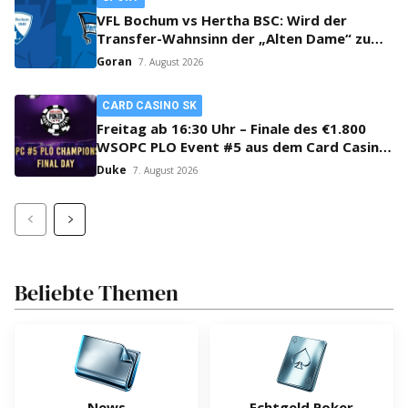
VFL Bochum vs Hertha BSC: Wird der
Transfer-Wahnsinn der „Alten Dame“ zum
Verhängnis?
Goran
7. August 2026
CARD CASINO SK
Freitag ab 16:30 Uhr – Finale des €1.800
WSOPC PLO Event #5 aus dem Card Casino
SK!
Duke
7. August 2026
Beliebte Themen
News
Echtgeld Poker