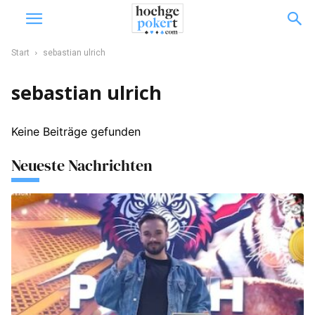
Start
sebastian ulrich
sebastian ulrich
Keine Beiträge gefunden
Neueste Nachrichten