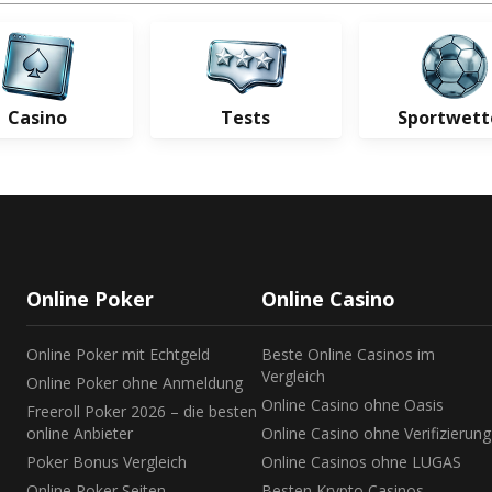
Casino
Tests
Sportwett
Online Poker
Online Casino
Online Poker mit Echtgeld
Beste Online Casinos im
Vergleich
Online Poker ohne Anmeldung
Online Casino ohne Oasis
Freeroll Poker 2026 – die besten
online Anbieter
Online Casino ohne Verifizierung
Poker Bonus Vergleich
Online Casinos ohne LUGAS
Online Poker Seiten
Besten Krypto Casinos