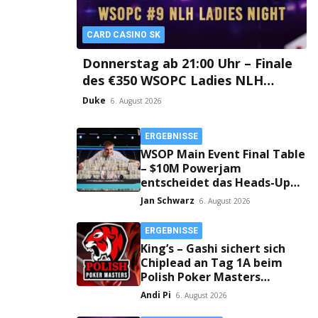
CARD CASINO SK
Donnerstag ab 21:00 Uhr – Finale
des €350 WSOPC Ladies NLH
Event #9 aus dem Card Casino SK!
Duke
6. August 2026
ERGEBNISSE
WSOP Main Event Final Table
– $10M Powerjam
entscheidet das Heads-Up
zwischen Jumalon und
Jan Schwarz
6. August 2026
Saaskilahti!
ERGEBNISSE
King’s – Gashi sichert sich
Chiplead an Tag 1A beim
Polish Poker Masters
Mystery Bounty!
Andi Pi
6. August 2026