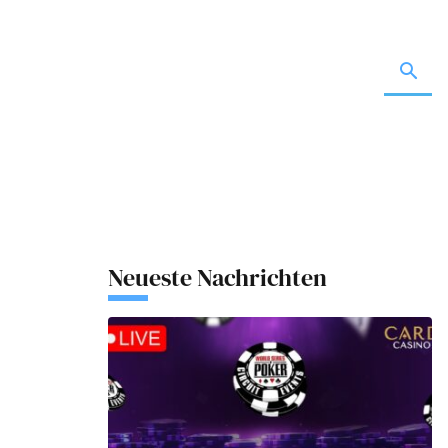
Neueste Nachrichten