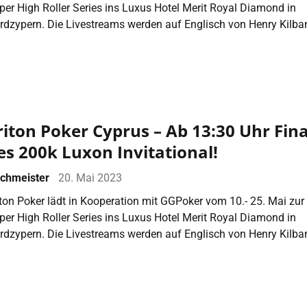
per High Roller Series ins Luxus Hotel Merit Royal Diamond in
rdzypern. Die Livestreams werden auf Englisch von Henry Kilba
ndy Lew und Ali Nejad kommentiert.Start ist 13:00 Uhr (MEZ) a
nntag!Hier ist der Stream vom Tag 2 des $100.000 NLH Main E
1.Gute Unterhaltung:Hier […]
riton Poker Cyprus – Ab 13:30 Uhr Fina
es 200k Luxon Invitational!
chmeister
20. Mai 2023
iton Poker lädt in Kooperation mit GGPoker vom 10.- 25. Mai zur 
per High Roller Series ins Luxus Hotel Merit Royal Diamond in
rdzypern. Die Livestreams werden auf Englisch von Henry Kilba
ndy Lew und Ali Nejad kommentiert.Start ist 13:30 Uhr (MEZ) a
mstag!Hier ist der Stream vom Finale des $200.000 NLH Luxon
vitational Events #9.Gute Unterhaltung:Hier […]