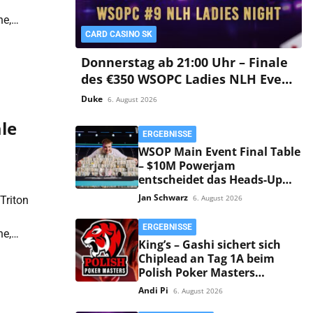
ne,
CARD CASINO SK
m
Events
Donnerstag ab 21:00 Uhr – Finale
des €350 WSOPC Ladies NLH Event
#9 aus dem Card Casino SK!
Duke
6. August 2026
le
ERGEBNISSE
WSOP Main Event Final Table
– $10M Powerjam
entscheidet das Heads-Up
zwischen Jumalon und
Jan Schwarz
6. August 2026
Triton
Saaskilahti!
ERGEBNISSE
ne,
King’s – Gashi sichert sich
m
Chiplead an Tag 1A beim
maha
Polish Poker Masters
Mystery Bounty!
Andi Pi
6. August 2026