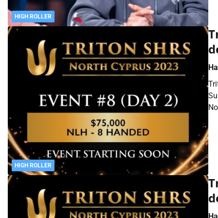
HIGH ROLLER
T
d
Ha
Tr
Su
No
Ra
Mi
Ev
HIGH ROLLER
T
d
Ha