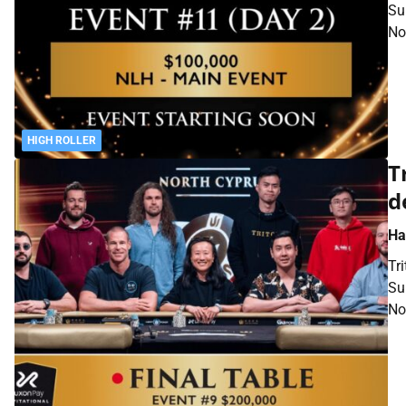
Su
No
Ra
So
#1
HIGH ROLLER
T
d
Ha
Tr
Su
No
Ra
Sa
In