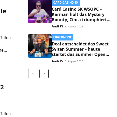
CARD CASINO SK
Card Casino SK WSOPC –
le
Karman holt das Mystery
Bounty, Cinca triumphiert
im 6-Max!
Andi Pi
6. August 2026
Triton
ERGEBNISSE
Deal entscheidet das Sweet
Sviten Summer – heute
ne,
startet das Summer Open
m
Bounty!
Andi Pi
6. August 2026
 2
Triton