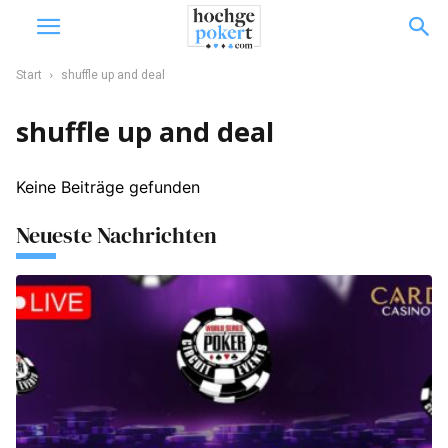
Start
shuffle up and deal
shuffle up and deal
Keine Beiträge gefunden
Neueste Nachrichten