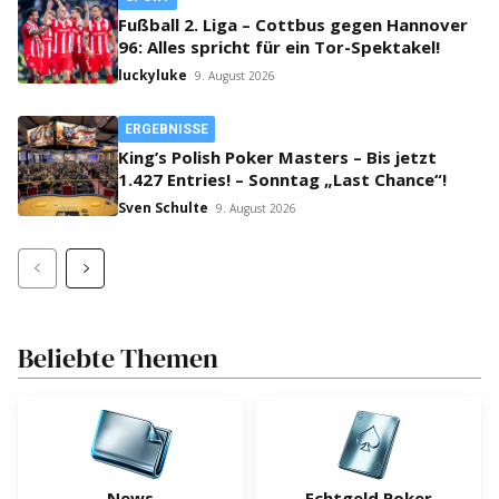
Fußball 2. Liga – Cottbus gegen Hannover
96: Alles spricht für ein Tor-Spektakel!
luckyluke
9. August 2026
ERGEBNISSE
King’s Polish Poker Masters – Bis jetzt
1.427 Entries! – Sonntag „Last Chance“!
Sven Schulte
9. August 2026
Beliebte Themen
News
Echtgeld Poker