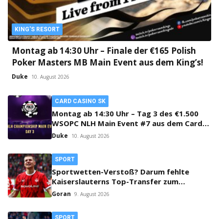
KING'S RESORT
Montag ab 14:30 Uhr – Finale der €165 Polish
Poker Masters MB Main Event aus dem King’s!
Duke
10. August 2026
CARD CASINO SK
Montag ab 14:30 Uhr – Tag 3 des €1.500
WSOPC NLH Main Event #7 aus dem Card
Casino SK!
Duke
10. August 2026
SPORT
Sportwetten-Verstoß? Darum fehlte
Kaiserslauterns Top-Transfer zum
Saisonauftakt!
Goran
9. August 2026
SPORT