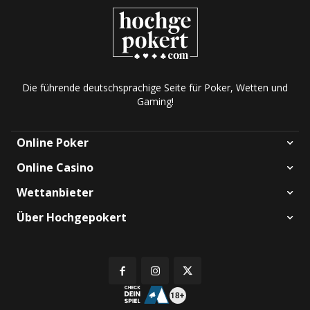
Die führende deutschsprachige Seite für Poker, Wetten und
Gaming!
Online Poker
Online Casino
Wettanbieter
Über Hochgepokert