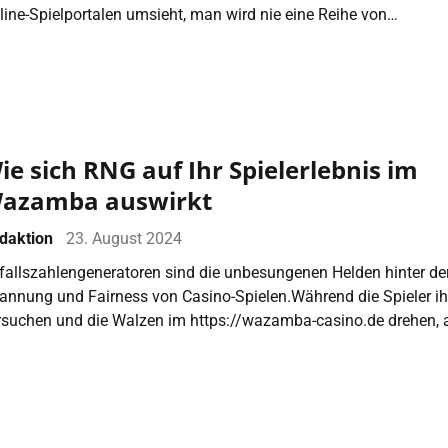
line-Spielportalen umsieht, man wird nie eine Reihe von
ielautomaten vermissen. Was hat es mit diesen scheinbar einf
schinen auf sich, dass sie die Herzen und die Aufmerksamkeit 
ieler über Generationen […]
ie sich RNG auf Ihr Spielerlebnis im
azamba auswirkt
daktion
23. August 2024
fallszahlengeneratoren sind die unbesungenen Helden hinter de
annung und Fairness von Casino-Spielen.Während die Spieler ih
rsuchen und die Walzen im https://wazamba-casino.de drehen, a
ese hoch entwickelten Algorithmen still im Hintergrund, um
cherzustellen, dass jedes Ergebnis unvorhersehbar und
voreingenommen ist.Wenn Sie sich fragen, was RNG bedeutet u
ein faires Spiel garantiert, lesen Sie […]