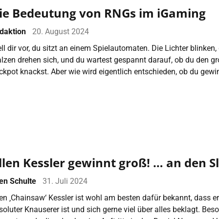
ie Bedeutung von RNGs im iGaming
daktion
20. August 2024
ell dir vor, du sitzt an einem Spielautomaten. Die Lichter blinken, 
lzen drehen sich, und du wartest gespannt darauf, ob du den g
ckpot knackst. Aber wie wird eigentlich entschieden, ob du gewi
er verlierst? Das ist der Moment, in dem der „RNG“ ins Spiel ko
r Random Number Generator. In der Welt […]
llen Kessler gewinnt groß! … an den Sl
en Schulte
31. Juli 2024
len ‚Chainsaw‘ Kessler ist wohl am besten dafür bekannt, dass er
soluter Knauserer ist und sich gerne viel über alles beklagt. Bes