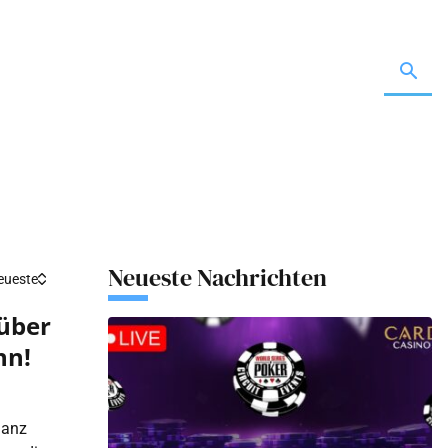
Neueste Nachrichten
eueste
über
nn!
ganz