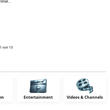
immer
Die
liebt.
 1 von 15
en
Entertainment
Videos & Channels