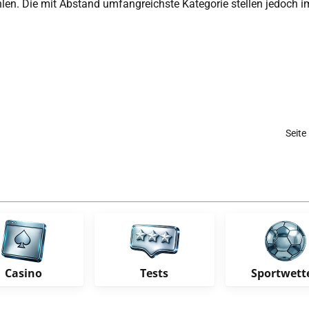
hlen. Die mit Abstand umfangreichste Kategorie stellen jedoch 
e Spielautomaten dar, die im Fachjargon Slots genannt werden. 
chfahren der berüchtigten Einarmigen Banditen versprechen
rzweiliges Spielvergnügen und sind nicht nur deshalb überaus be
nf […]
Seite
Casino
Tests
Sportwett