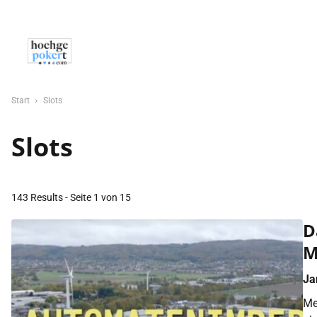
NEWS
POKER
CASINO
SPORT
C
Start
Slots
Slots
143 Results - Seite 1 von 15
D
M
Ja
Me