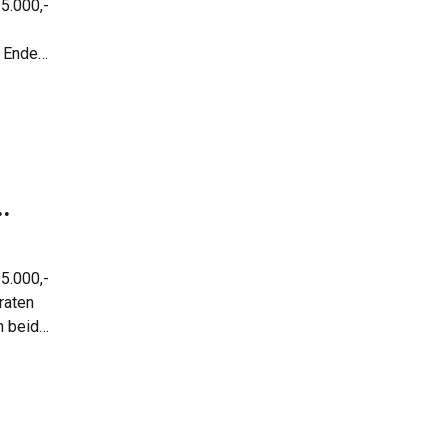
 5.000,-
m Ende
ch mal
 5.000,-
raten
n beide
 lief
e-Sieg