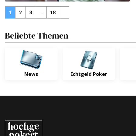
1
2
3
...
18
Beliebte Themen
News
Echtgeld Poker