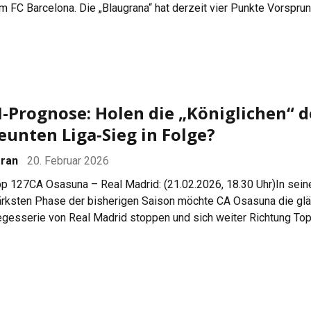
m FC Barcelona. Die „Blaugrana“ hat derzeit vier Punkte Vorsprun
e „Königlichen“ aus Madrid und sich damit eine gute Ausgangspos
 Titelrennen geschaffen. Mit den „Colchoneros“ haben sie jetzt
erdings ein super […]
I-Prognose: Holen die „Königlichen“ 
eunten Liga-Sieg in Folge?
ran
20. Februar 2026
pp 127CA Osasuna – Real Madrid: (21.02.2026, 18.30 Uhr)In sein
ärksten Phase der bisherigen Saison möchte CA Osasuna die gl
egesserie von Real Madrid stoppen und sich weiter Richtung Top
rarbeiten. FormkurveOsasuna hat sich mit starken 11 Punkten au
tzten fünf La-Liga-Partien (drei Siege, zwei Remis) seit Mitte Ja
ndrucksvoll vom 15. auf den […]