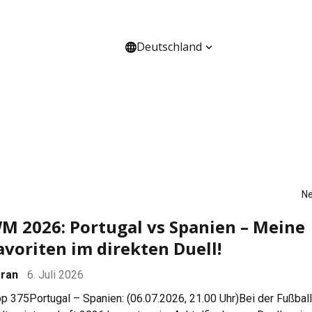
Deutschland
HANNEL
ÜBER UNS
N
M 2026: Portugal vs Spanien – Meine
avoriten im direkten Duell!
ran
6. Juli 2026
pp 375Portugal – Spanien: (06.07.2026, 21.00 Uhr)Bei der Fußball