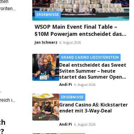
chen
oriten
ERGEBNISSE
m hoch
un
WSOP Main Event Final Table –
$10M Powerjam entscheidet das
Heads-Up zwischen Jumalon und
Jan Schwarz
6. August 2026
Saaskilahti!
GRAND CASINO LIECHTENSTEIN
Deal entscheidet das Sweet
Sviten Summer – heute
startet das Summer Open
Bounty
Andi Pi
6. August 2026
r
ERGEBNISSE
eich in
Grand Casino Aš: Kickstarter
r dürfte
endet mit 3-Way-Deal
fmalige
ch
Andi Pi
6. August 2026
r?