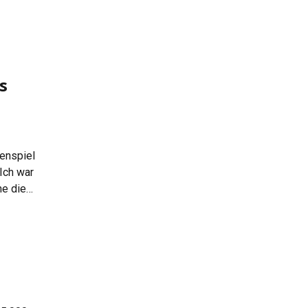
Sieg der
s
penspiel
Ich war
he die
tspiel