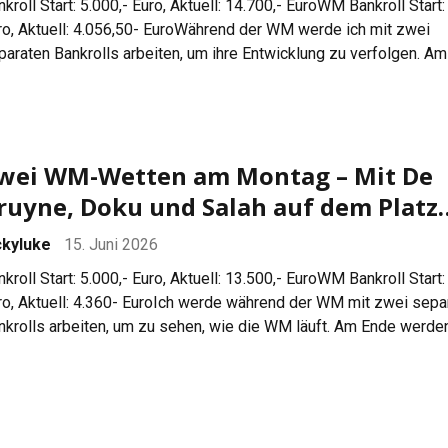
kroll Start: 5.000,- Euro, Aktuell: 14.700,- EuroWM Bankroll Start:
ro, Aktuell: 4.056,50- EuroWährend der WM werde ich mit zwei
paraten Bankrolls arbeiten, um ihre Entwicklung zu verfolgen. A
rden beide zusammengeführt.Meine Analysen waren am Mittwo
eder sehr gut. Schottland und Tschechien habe ich absolut nichts
getraut. Beide Mannschaften konnten kein Tor erzielen, […]
wei WM-Wetten am Montag – Mit De
ruyne, Doku und Salah auf dem Platz
üssen Tore fallen
ckyluke
15. Juni 2026
kroll Start: 5.000,- Euro, Aktuell: 13.500,- EuroWM Bankroll Start:
ro, Aktuell: 4.360- EuroIch werde während der WM mit zwei sepa
nkrolls arbeiten, um zu sehen, wie die WM läuft. Am Ende werde
sammen eingerechnet.Das Wochenende ist vorbei, und insgesamt
 gut – vor allem dank der Top-Chance auf den Champions-Leagu
s FC […]