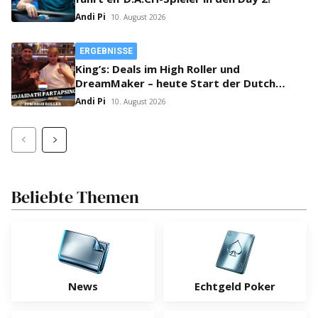
Andi Pi
10. August 2026
ERGEBNISSE
King’s: Deals im High Roller und
DreamMaker – heute Start der Dutch
Classics
Andi Pi
10. August 2026
Beliebte Themen
News
Echtgeld Poker