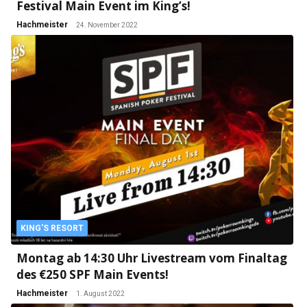
Festival Main Event im King’s!
Hachmeister
24. November 2022
KING'S RESORT
Montag ab 14:30 Uhr Livestream vom Finaltag
des €250 SPF Main Events!
Hachmeister
1. August 2022