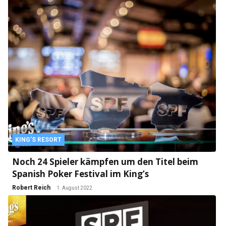
KING'S RESORT
Noch 24 Spieler kämpfen um den Titel beim
Spanish Poker Festival im King’s
Robert Reich
1. August 2022