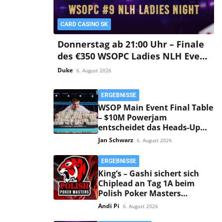
CARD CASINO SK
Donnerstag ab 21:00 Uhr – Finale
des €350 WSOPC Ladies NLH Event
#9 aus dem Card Casino SK!
Duke
6. August 2026
ERGEBNISSE
WSOP Main Event Final Table
– $10M Powerjam
entscheidet das Heads-Up
zwischen Jumalon und
Jan Schwarz
6. August 2026
Saaskilahti!
ERGEBNISSE
King’s – Gashi sichert sich
Chiplead an Tag 1A beim
Polish Poker Masters
Mystery Bounty!
Andi Pi
6. August 2026