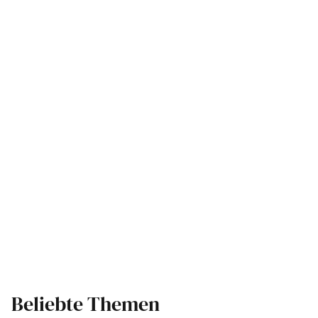
Beliebte Themen