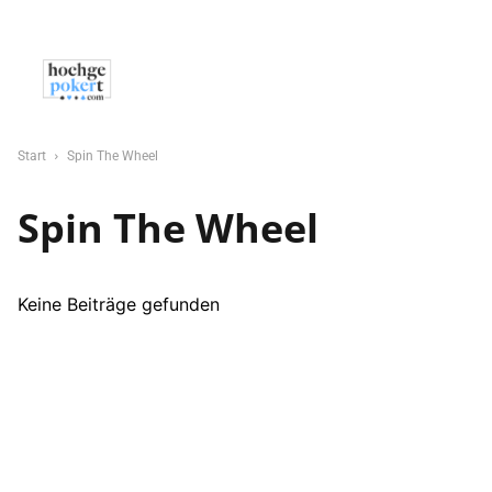
NEWS
POKER
CASINO
SPORT
C
Start
Spin The Wheel
Spin The Wheel
Keine Beiträge gefunden