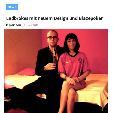
NEWS
Ladbrokes mit neuem Design und Blazepoker
k.martzen
9. Juni 2012