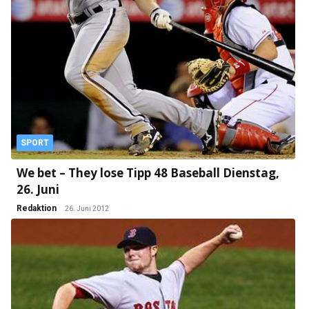
SPORT
We bet – They lose Tipp 48 Baseball Dienstag,
26. Juni
Redaktion
26. Juni 2012