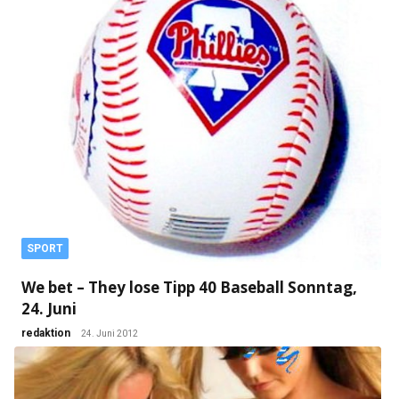
SPORT
We bet – They lose Tipp 40 Baseball Sonntag,
24. Juni
redaktion
24. Juni 2012