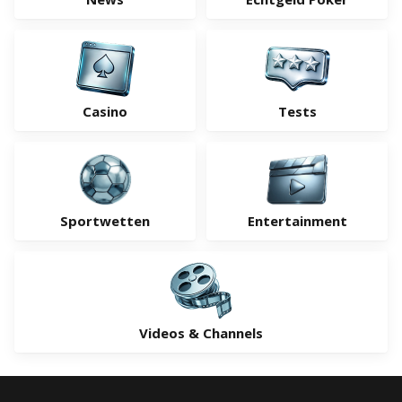
Casino
Tests
Sportwetten
Entertainment
Videos & Channels