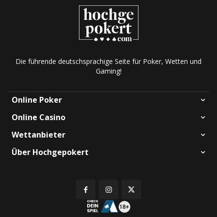
Die führende deutschsprachige Seite für Poker, Wetten und
Gaming!
Online Poker
Online Casino
Wettanbieter
Über Hochgepokert