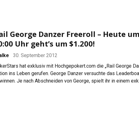
ail George Danzer Freeroll – Heute u
0:00 Uhr geht’s um $1.200!
falke
30. September 2012
kerStars hat exklusiv mit Hochgepokert.com die „Rail George Da
tion ins Leben gerufen. George Danzer versuchte das Leaderboa
winnen. Je nach Abschneiden von George, spielt ihr in einem exk
eeroll um eine „Railing-Prämie“. Nun steht es fest – es geht um
.200. Team PokerStars Pro George Danzer hat bei der diesjährig
OOP ein Bracelet gewonnen. Lange […]