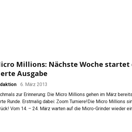
om-Turniere im Programm aufgenommen. Zoom Poker gibt es b
kerStars bereits […]
icro Millions: Nächste Woche startet 
ierte Ausgabe
daktion
6. März 2013
chmals zur Erinnerung: Die Micro Millions gehen im März bereits
erte Runde. Erstmalig dabei: Zoom Turniere!Die Micro Millions si
rück! Vom 14. – 24. März warten auf die Micro-Grinder wieder ei
0 Events. $5 Millionen Dollar sind garantiert und zum ersten Ma
om-Turniere im Programm aufgenommen. Zoom Poker gibt es b
kerStars bereits […]