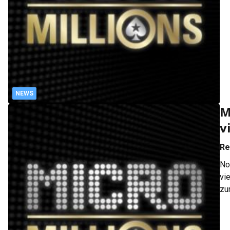
Zo
Po
NEWS
M
v
Re
No
vi
zu
10
Zo
Po