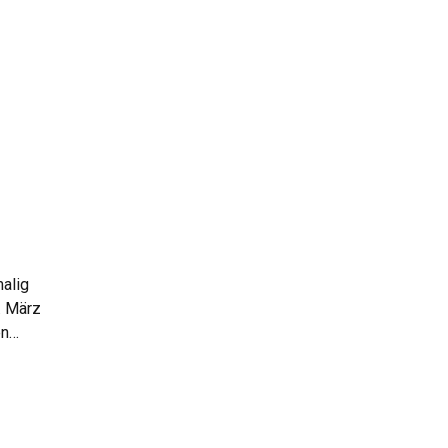
malig
. März
en
m
ts seit