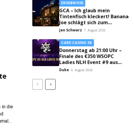
ERGEBNISSE
nd
GCA – Ich glaub mein
[…]
Tintenfisch kleckert! Banana
Joe schlägt sich zum
Thursday 3k Sieg durch!
Jan Schwarz
7. August 2026
CARD CASINO SK
Donnerstag ab 21:00 Uhr –
Finale des €350 WSOPC
Ladies NLH Event #9 aus
dem Card Casino SK!
Duke
6. August 2026
te
 in die
nd
nmal
l werden