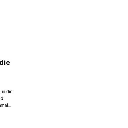
ei
die
 in die
nd
nmal
l werden
ei