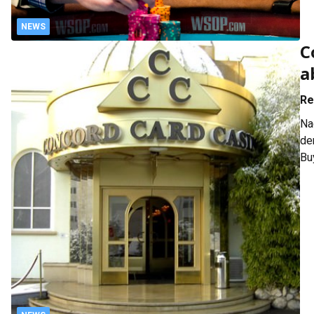
NEWS
C
a
Re
Na
de
Bu
Re
Am
90