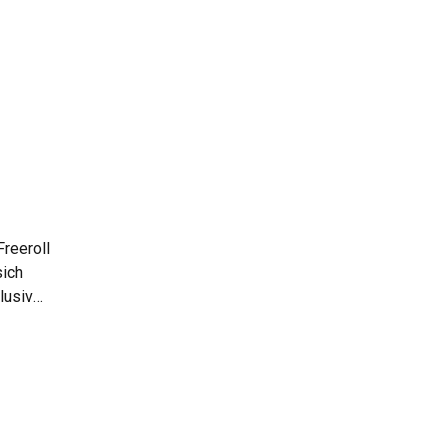
Freeroll
sich
lusiv
Je nach