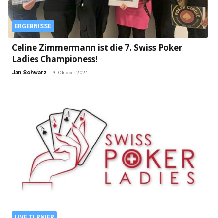
ERGEBNISSE
Celine Zimmermann ist die 7. Swiss Poker
Ladies Championess!
Jan Schwarz
9. Oktober 2024
LIVE TURNIER