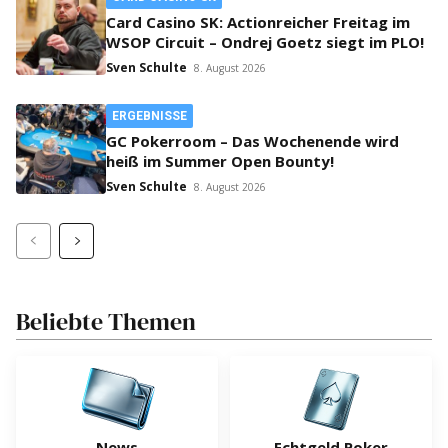
Card Casino SK: Actionreicher Freitag im
WSOP Circuit – Ondrej Goetz siegt im PLO!
Sven Schulte
8. August 2026
ERGEBNISSE
GC Pokerroom – Das Wochenende wird
heiß im Summer Open Bounty!
Sven Schulte
8. August 2026
Beliebte Themen
News
Echtgeld Poker