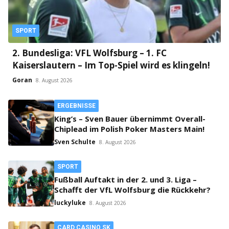
SPORT
2. Bundesliga: VFL Wolfsburg – 1. FC
Kaiserslautern – Im Top-Spiel wird es klingeln!
Goran
8. August 2026
ERGEBNISSE
King’s – Sven Bauer übernimmt Overall-
Chiplead im Polish Poker Masters Main!
Sven Schulte
8. August 2026
SPORT
Fußball Auftakt in der 2. und 3. Liga –
Schafft der VfL Wolfsburg die Rückkehr?
luckyluke
8. August 2026
CARD CASINO SK