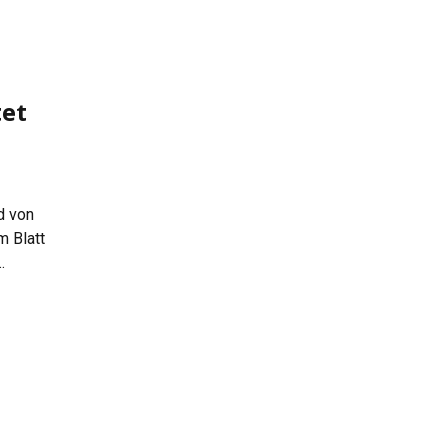
tet
d von
m Blatt
gischen