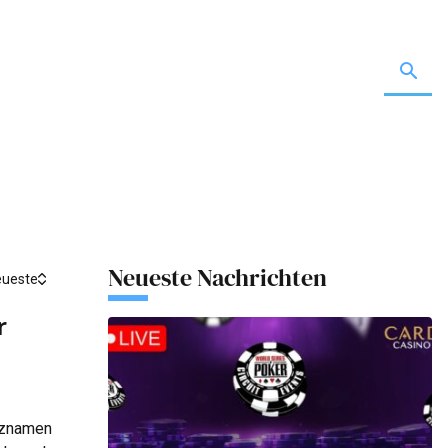
Neueste Nachrichten
eueste
r
tznamen