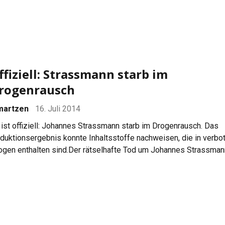
ffiziell: Strassmann starb im
rogenrausch
martzen
16. Juli 2014
 ist offiziell: Johannes Strassmann starb im Drogenrausch. Das
duktionsergebnis konnte Inhaltsstoffe nachweisen, die in verbo
ogen enthalten sind.Der rätselhafte Tod um Johannes Strassmann
ut der Polizei im slowenischen Ljubljana aufgeklärt. Sie fanden be
duktion Inhaltsstoffe, die in verbotenen Drogen enthalten sind. 
hloss man bereits ein Gewaltverbrechen aus. Polizeisprecherin 
čko zu BILD: „In […]