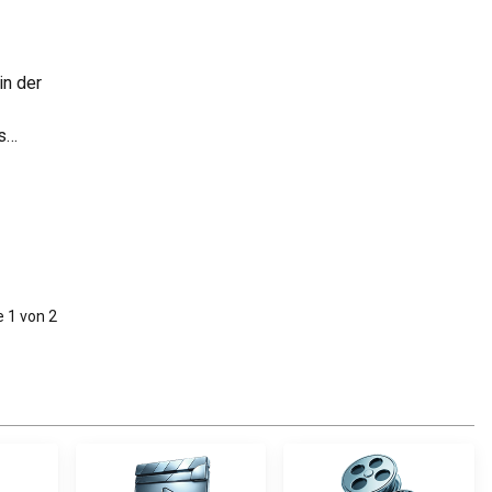
in der
s
tiv
e 1 von 2