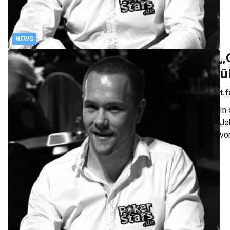
NEWS
„
ü
t.
In
Jo
vo
Jo
Um
bee