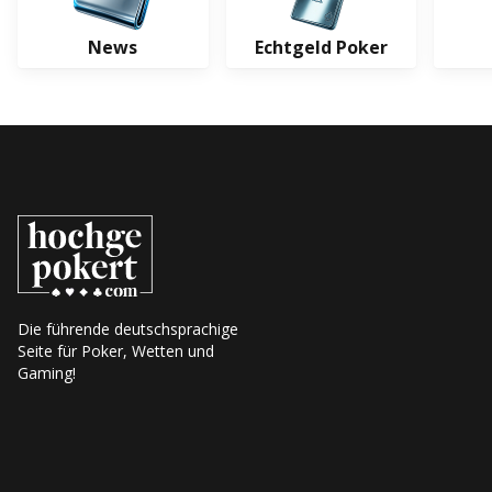
News
Echtgeld Poker
Die führende deutschsprachige
Seite für Poker, Wetten und
Gaming!