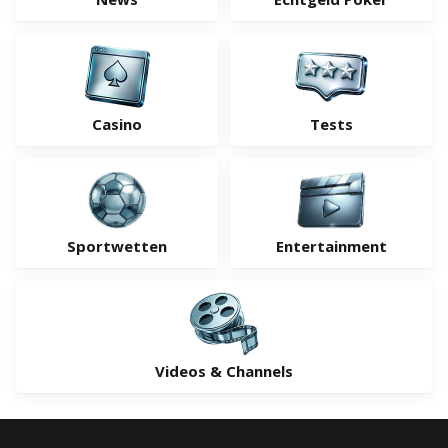
Casino
Tests
Sportwetten
Entertainment
Videos & Channels